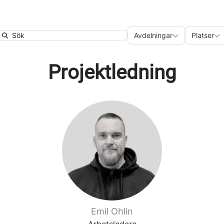
Avdelningar
Plats
Avdelningar
Platser
Search
Projektledning
Emil Ohlin